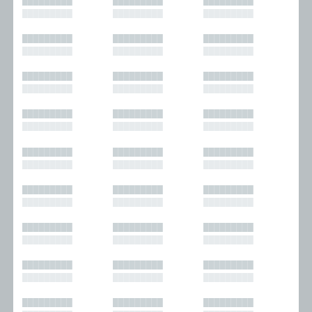
█████████
█████████
█████████
█████████
█████████
█████████
█████████
█████████
█████████
█████████
█████████
█████████
█████████
█████████
█████████
█████████
█████████
█████████
█████████
█████████
█████████
█████████
█████████
█████████
█████████
█████████
█████████
█████████
█████████
█████████
█████████
█████████
█████████
█████████
█████████
█████████
█████████
█████████
█████████
█████████
█████████
█████████
█████████
█████████
█████████
█████████
█████████
█████████
█████████
█████████
█████████