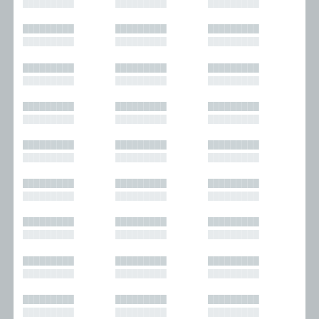
█████████
█████████
█████████
█████████
█████████
█████████
█████████
█████████
█████████
█████████
█████████
█████████
█████████
█████████
█████████
█████████
█████████
█████████
█████████
█████████
█████████
█████████
█████████
█████████
█████████
█████████
█████████
█████████
█████████
█████████
█████████
█████████
█████████
█████████
█████████
█████████
█████████
█████████
█████████
█████████
█████████
█████████
█████████
█████████
█████████
█████████
█████████
█████████
█████████
█████████
█████████