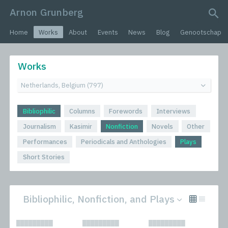
Arnon Grunberg
search query
Home
Works
About
Events
News
Blog
Genootschap
Works
Bibliophilic
Columns
Forewords
Interviews
Journalism
Kasimir
Nonfiction
Novels
Other
Performances
Periodicals and Anthologies
Plays
Short Stories
Bibliophilic, Nonfiction, and Plays
All
Novels
█████████
█████████
█████████
Bibliophilic
Other