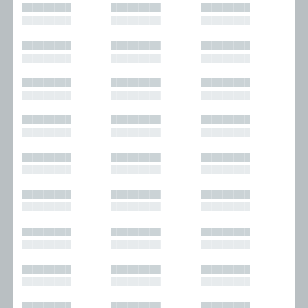
█████████
█████████
█████████
█████████
█████████
█████████
█████████
█████████
█████████
█████████
█████████
█████████
█████████
█████████
█████████
█████████
█████████
█████████
█████████
█████████
█████████
█████████
█████████
█████████
█████████
█████████
█████████
█████████
█████████
█████████
█████████
█████████
█████████
█████████
█████████
█████████
█████████
█████████
█████████
█████████
█████████
█████████
█████████
█████████
█████████
█████████
█████████
█████████
█████████
█████████
█████████