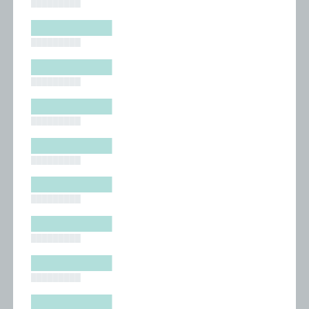
█████████
█████████
█████████
█████████
█████████
█████████
█████████
█████████
█████████
█████████
█████████
█████████
█████████
█████████
█████████
█████████