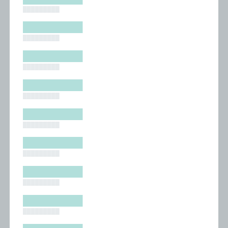
█████████
█████████
█████████
█████████
█████████
█████████
█████████
█████████
█████████
█████████
█████████
█████████
█████████
█████████
█████████