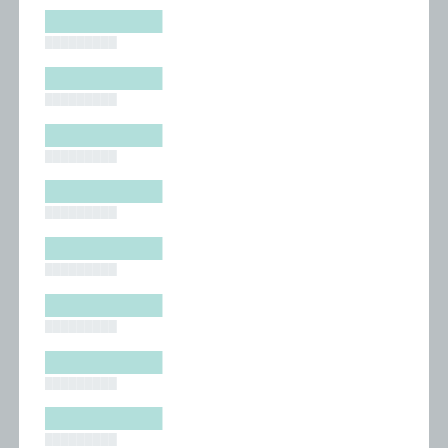
█████████
█████████
█████████
█████████
█████████
█████████
█████████
█████████
█████████
█████████
█████████
█████████
█████████
█████████
█████████
█████████