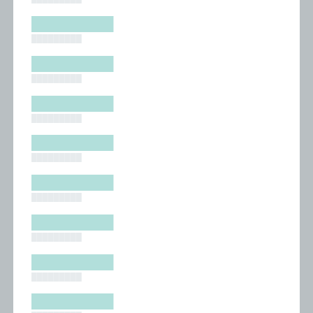
█████████
█████████
█████████
█████████
█████████
█████████
█████████
█████████
█████████
█████████
█████████
█████████
█████████
█████████
█████████