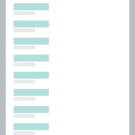
█████████
█████████
█████████
█████████
█████████
█████████
█████████
█████████
█████████
█████████
█████████
█████████
█████████
█████████
█████████
█████████