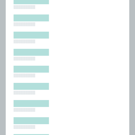
█████████
█████████
█████████
█████████
█████████
█████████
█████████
█████████
█████████
█████████
█████████
█████████
█████████
█████████
█████████
█████████