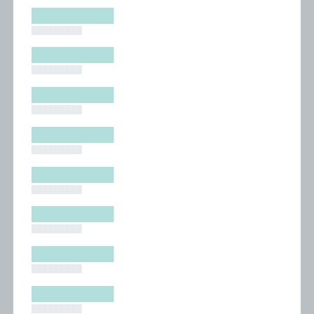
█████████
█████████
█████████
█████████
█████████
█████████
█████████
█████████
█████████
█████████
█████████
█████████
█████████
█████████
█████████
█████████