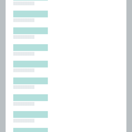
█████████
█████████
█████████
█████████
█████████
█████████
█████████
█████████
█████████
█████████
█████████
█████████
█████████
█████████
█████████
█████████