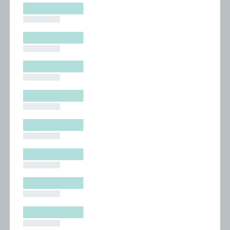
█████████
█████████
█████████
█████████
█████████
█████████
█████████
█████████
█████████
█████████
█████████
█████████
█████████
█████████
█████████
█████████