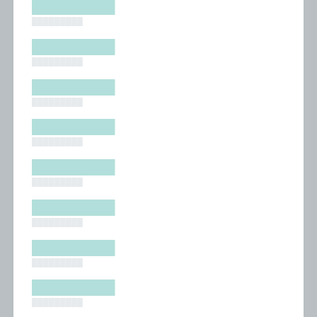
█████████
█████████
█████████
█████████
█████████
█████████
█████████
█████████
█████████
█████████
█████████
█████████
█████████
█████████
█████████
█████████