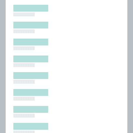
█████████
█████████
█████████
█████████
█████████
█████████
█████████
█████████
█████████
█████████
█████████
█████████
█████████
█████████
█████████
█████████