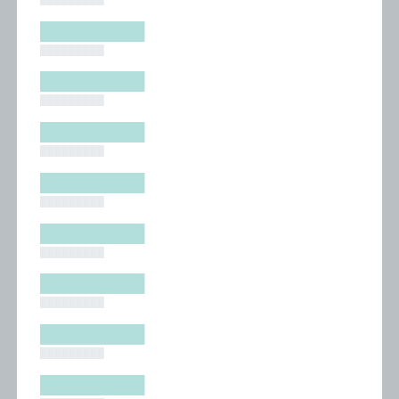
█████████
█████████
█████████
█████████
█████████
█████████
█████████
█████████
█████████
█████████
█████████
█████████
█████████
█████████
█████████