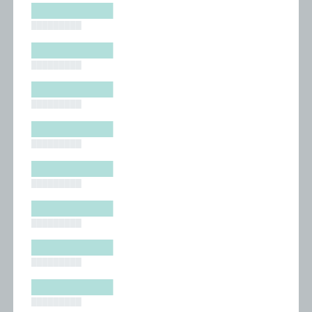
█████████
█████████
█████████
█████████
█████████
█████████
█████████
█████████
█████████
█████████
█████████
█████████
█████████
█████████
█████████
█████████