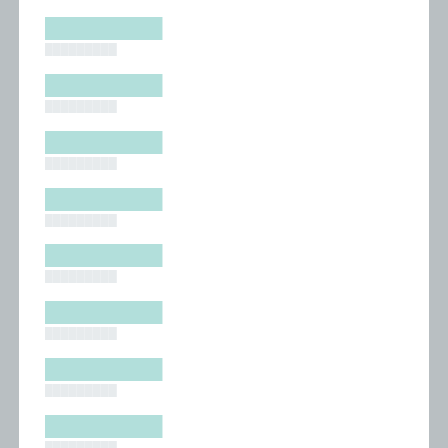
█████████
█████████
█████████
█████████
█████████
█████████
█████████
█████████
█████████
█████████
█████████
█████████
█████████
█████████
█████████
█████████