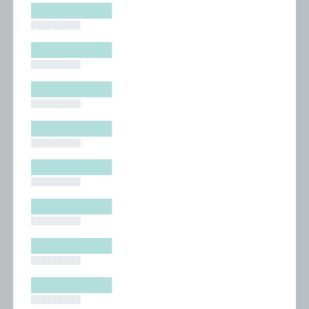
█████████
█████████
█████████
█████████
█████████
█████████
█████████
█████████
█████████
█████████
█████████
█████████
█████████
█████████
█████████
█████████