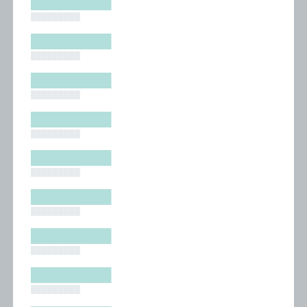
█████████
█████████
█████████
█████████
█████████
█████████
█████████
█████████
█████████
█████████
█████████
█████████
█████████
█████████
█████████
█████████