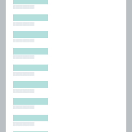
█████████
█████████
█████████
█████████
█████████
█████████
█████████
█████████
█████████
█████████
█████████
█████████
█████████
█████████
█████████
█████████