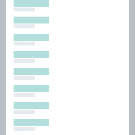
█████████
█████████
█████████
█████████
█████████
█████████
█████████
█████████
█████████
█████████
█████████
█████████
█████████
█████████
█████████
█████████