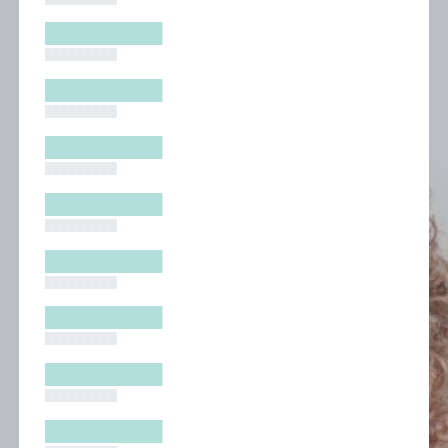
█████████
█████████
█████████
█████████
█████████
█████████
█████████
█████████
█████████
█████████
█████████
█████████
█████████
█████████
█████████