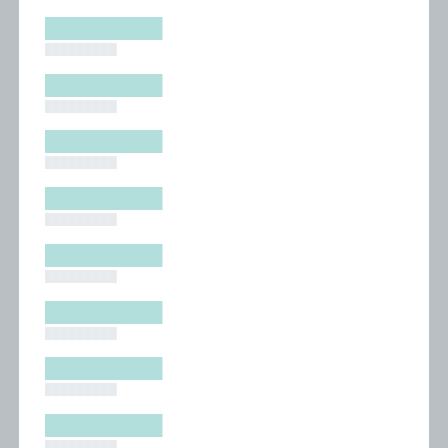
█████████
█████████
█████████
█████████
█████████
█████████
█████████
█████████
█████████
█████████
█████████
█████████
█████████
█████████
█████████
█████████