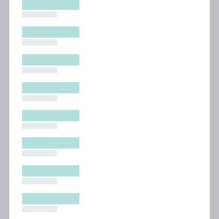
█████████
█████████
█████████
█████████
█████████
█████████
█████████
█████████
█████████
█████████
█████████
█████████
█████████
█████████
█████████
█████████