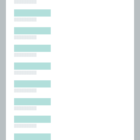
█████████
█████████
█████████
█████████
█████████
█████████
█████████
█████████
█████████
█████████
█████████
█████████
█████████
█████████
█████████
█████████