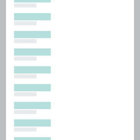
█████████
█████████
█████████
█████████
█████████
█████████
█████████
█████████
█████████
█████████
█████████
█████████
█████████
█████████
█████████