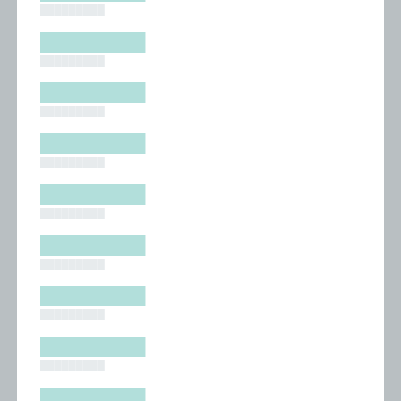
█████████
█████████
█████████
█████████
█████████
█████████
█████████
█████████
█████████
█████████
█████████
█████████
█████████
█████████
█████████
█████████