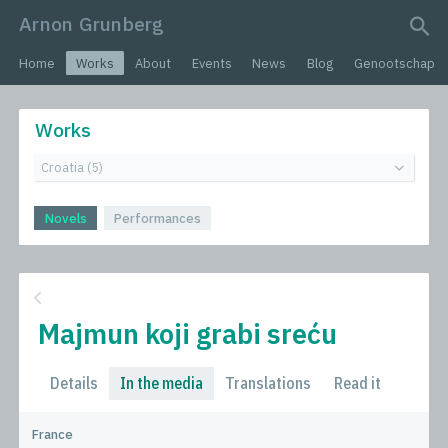
Arnon Grunberg
search query
Home
Works
About
Events
News
Blog
Genootschap
Works
Novels
Performances
Majmun koji grabi sreću
Details
In the media
Translations
Read it
France