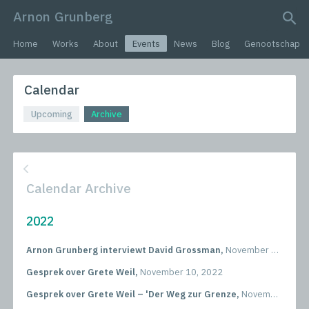
Arnon Grunberg
search query
Home
Works
About
Events
News
Blog
Genootschap
Calendar
Upcoming
Archive
Calendar Archive
2022
Arnon Grunberg interviewt David Grossman,
November 23, 2022
Gesprek over Grete Weil,
November 10, 2022
Gesprek over Grete Weil – 'Der Weg zur Grenze,
November 9, 2022