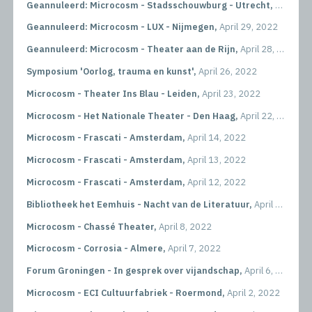
Geannuleerd: Microcosm - Stadsschouwburg - Utrecht,
April 30
Geannuleerd: Microcosm - LUX - Nijmegen,
April 29, 2022
Geannuleerd: Microcosm - Theater aan de Rijn,
April 28, 2022
Symposium 'Oorlog, trauma en kunst',
April 26, 2022
Microcosm - Theater Ins Blau - Leiden,
April 23, 2022
Microcosm - Het Nationale Theater - Den Haag,
April 22, 2022
Microcosm - Frascati - Amsterdam,
April 14, 2022
Microcosm - Frascati - Amsterdam,
April 13, 2022
Microcosm - Frascati - Amsterdam,
April 12, 2022
Bibliotheek het Eemhuis - Nacht van de Literatuur,
April 10, 2022
Microcosm - Chassé Theater,
April 8, 2022
Microcosm - Corrosia - Almere,
April 7, 2022
Forum Groningen - In gesprek over vijandschap,
April 6, 2022
Microcosm - ECI Cultuurfabriek - Roermond,
April 2, 2022