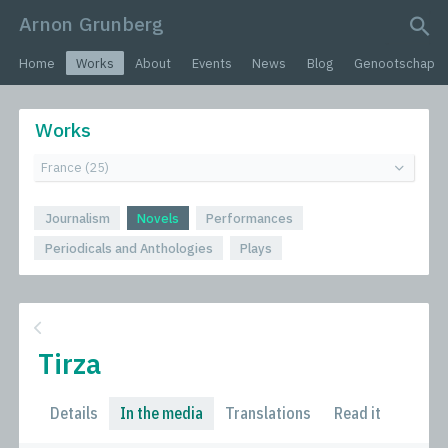
Arnon Grunberg
search query
Home
Works
About
Events
News
Blog
Genootschap
Works
Journalism
Novels
Performances
Periodicals and Anthologies
Plays
Tirza
Details
In the media
Translations
Read it